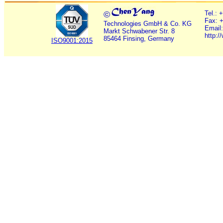
©
Tel.: 
Fax: 
Technologies GmbH & Co. KG
Email
Markt Schwabener Str. 8
http:
85464 Finsing, Germany
ISO9001:2015