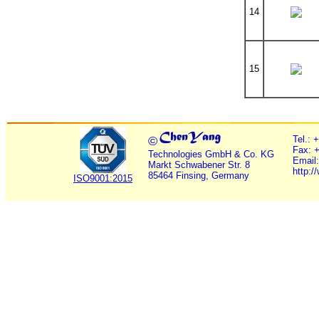
14
15
©
Tel.: 
Fax: 
Technologies GmbH & Co. KG
Email
Markt Schwabener Str. 8
http:
85464 Finsing, Germany
ISO9001:2015