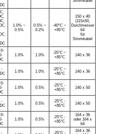
Stromkabel
DC
C,
DC,
150 x 40
DC,
(115x50,
DC,
1.0% ~
0.5% ~
-40°C ~
Durchmesser
0.5%
0.2%
+85°C
64
DC,
für
Stromkabel
DC
 0-
-25°C ~
0-
1.0%
1.0%
140 x 36
+85°C
DC
 -
-25°C ~
1.0%
1.0%
140 x 36
DC
+85°C
 0-
-25°C -
0-
1.0%
0.5%
140 x 50
+85°C
DC
 -
-25°C -
1.0%
0.5%
140 x 50
DC
+85°C
 0-
164 x 36
-25°C -
0-
1.0%
0.5%
oder 164 x
+85°C
DC
64
164 x 36
 -
-25°C -