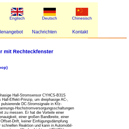
Englisch
Deutsch
Chinesisch
llenangebot
Nachrichten
Kontakt
r mit Rechteckfenster
oop)
iphasige Hall-Stromsensor CYHCS-B31S
s Hall-Effekt-Prinzip, um dreiphasige AC-,
 pulsierende DC-Stromsignale in Kfz-
pannungs-Hochstromversorgungsschaltungen
it zu messen. Er hat die Vorteile einer
nauigkeit, einer großen Bandbreite, einer
 Offset-Drift, keiner Einfügungsdämpfung
r schnellen Reaktion und kann in Automobil-