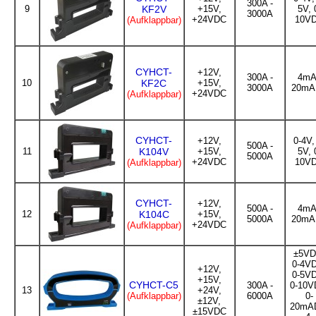
300A -
9
KF2V
+15V,
5V, 
3000A
+24VDC
10V
(Aufklappbar)
CYHCT-
+12V,
300A -
4mA
10
KF2C
+15V,
3000A
20mA
+24VDC
(Aufklappbar)
CYHCT-
+12V,
0-4V,
500A -
11
K104V
+15V,
5V, 
5000A
+24VDC
10V
(Aufklappbar)
CYHCT-
+12V,
500A -
4mA
12
K104C
+15V,
5000A
20mA
+24VDC
(Aufklappbar)
±5VD
0-4V
+12V,
0-5V
+15V,
CYHCT-C5
300A -
0-10V
13
+24V,
(Aufklappbar)
6000A
0-
±12V,
20mA
±15VDC