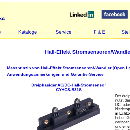
e
Kataloge
Service
F & E
Ste
Hall-Effekt Stromsensoren/Wandle
Messprinzip von Hall-Effekt Stromsensoren/-Wandler (Open L
Anwendungsanmerkungen und Garantie-Service
Dreiphasiger AC/DC-Hall-Stromsensor
CYHCS-B31S
Der dre
nutzt da
DC- oder
Nieders
in Echtze
hohen Ge
geringen
und eine