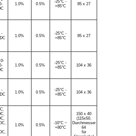
-25°C -
0-
1.0%
0.5%
85 x 27
+85°C
DC
 -
-25°C -
1.0%
0.5%
85 x 27
DC
+85°C
 0-
-25°C -
0-
1.0%
0.5%
104 x 36
+85°C
DC
 -
-25°C -
1.0%
0.5%
104 x 36
DC
+85°C
C,
DC,
150 x 40
DC,
(115x50,
DC,
-10°C ~
Durchmesser
1.0%
0.5%
+80°C
64
DC,
für