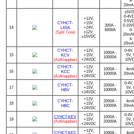
4-
20mA
±5VD
0-4V
+12V,
0-5V
CYHCT-
+15V,
300A -
0-10V
14
L65K
+24V,
6000A
0-
±12V,
(Split Core)
20mA
±15VDC
4-
20mA
CYHCT-
+12V,
0-4V,
1000A -
15
KCV
+15V,
5V, 
10000A
+24VDC
10V
(Aufklappbar)
CYHCT-
+12V,
1000A -
4mA
16
KCC
+15V,
10000A
20mA
+24VDC
(Aufklappbar)
+12V,
0-4V,
CYHCT-
2000A -
17
+15V,
5V, 
HBV
10000A
+24VDC
10V
+12V,
CYHCT-
2000A -
4mA
18
+15V,
HBC
10000A
20mA
+24VDC
+12V,
0-4V,
CYHCT-KEV
1000A -
19
+15V,
5V, 
(Aufklappbar)
20000A
+24VDC
10V
+12V,
CYHCT-KEC
1000A -
4mA