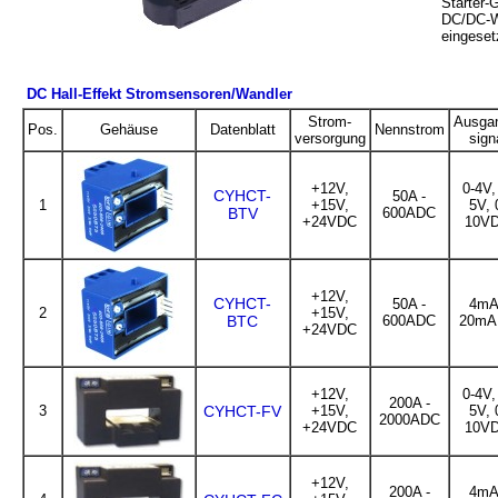
Starter-
DC/DC-W
eingeset
DC Hall-Effekt Stromsensoren/Wandler
Strom-
Ausga
Pos.
Gehäuse
Datenblatt
Nennstrom
versorgung
sign
+12V,
0-4V,
CYHCT-
50A -
1
+15V,
5V, 
BTV
600ADC
+24VDC
10V
+12V,
CYHCT-
50A -
4mA
2
+15V,
BTC
600ADC
20mA
+24VDC
+12V,
0-4V,
200A -
3
CYHCT-FV
+15V,
5V, 
2000ADC
+24VDC
10V
+12V,
200A -
4mA