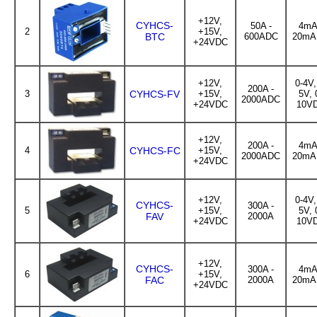
+12V,
CYHCS-
50A -
4mA
2
+15V,
BTC
600ADC
20mA
+24VDC
+12V,
0-4V,
200A -
3
CYHCS-FV
+15V,
5V, 
2000ADC
+24VDC
10V
+12V,
200A -
4mA
4
CYHCS-FC
+15V,
2000ADC
20mA
+24VDC
+12V,
0-4V,
CYHCS-
300A -
5
+15V,
5V, 
FAV
2000A
+24VDC
10V
+12V,
CYHCS-
300A -
4mA
6
+15V,
FAC
2000A
20mA
+24VDC