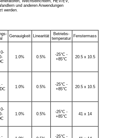
Generatoren, Wechselrichtern, HEV/EV,
andlern und anderen Anwendungen
zt werden.
ngs-
Betriebs-
Genauigkeit
Linearität
Fenstermass
al
temperatur
 0-
-25°C -
0-
1.0%
0.5%
20.5 x 10.5
+85°C
DC
 -
-25°C -
1.0%
0.5%
20.5 x 10.5
DC
+85°C
 0-
-25°C -
0-
1.0%
0.5%
41 x 14
+85°C
DC
 -
-25°C -