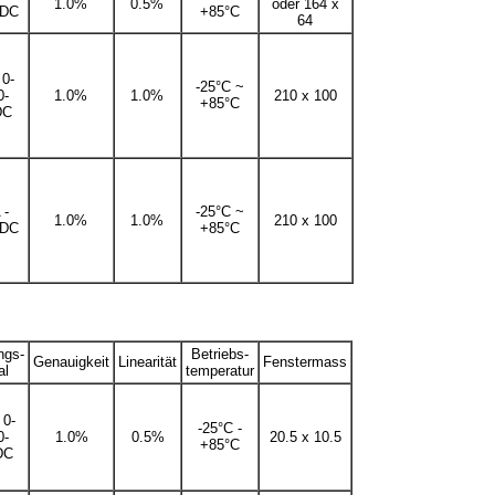
1.0%
0.5%
oder 164 x
DC
+85°C
64
 0-
-25°C ~
0-
1.0%
1.0%
210 x 100
+85°C
DC
 -
-25°C ~
1.0%
1.0%
210 x 100
DC
+85°C
ngs-
Betriebs-
Genauigkeit
Linearität
Fenstermass
al
temperatur
 0-
-25°C -
0-
1.0%
0.5%
20.5 x 10.5
+85°C
DC