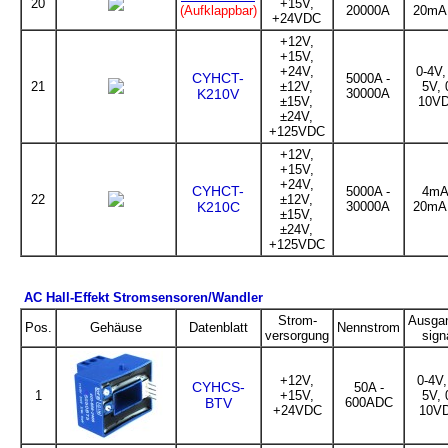
20
+15V,
(Aufklappbar)
20000A
20mA
+24VDC
+12V,
+15V,
+24V,
0-4V,
CYHCT-
5000A -
21
±12V,
5V, 
K210V
30000A
±15V,
10V
±24V,
+125VDC
+12V,
+15V,
+24V,
CYHCT-
5000A -
4mA
22
±12V,
K210C
30000A
20mA
±15V,
±24V,
+125VDC
AC Hall-Effekt Stromsensoren/Wandler
Strom-
Ausga
Pos.
Gehäuse
Datenblatt
Nennstrom
versorgung
sign
+12V,
0-4V,
CYHCS-
50A -
1
+15V,
5V, 
BTV
600ADC
+24VDC
10V