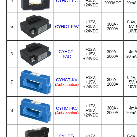
4
CYHCT-FC
+15V,
2000ADC
20mA
+24VDC
+12V,
0-4V,
300A -
5
CYHCT-FAV
+15V,
5V, 
2000A
+24VDC
10V
+12V,
CYHCT-
300A -
4mA
6
+15V,
FAC
2000A
20mA
+24VDC
+12V,
0-4V,
CYHCT-KV
300A -
7
+15V,
5V, 
2000A
(Aufklappbar)
+24VDC
10V
+12V,
CYHCT-KC
300A -
4mA
8
+15V,
2000A
20mA
(Aufklappbar)
+24VDC
CYHCT-
+12V,
0-4V,