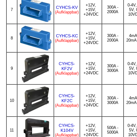
+12V,
0-4V,
CYHCS-KV
300A -
7
+15V,
5V, 
2000A
(Aufklappbar)
+24VDC
10V
+12V,
CYHCS-KC
300A -
4mA
8
+15V,
2000A
20mA
(Aufklappbar)
+24VDC
CYHCS-
+12V,
0-4V,
300A -
9
KF2V
+15V,
5V, 
3000A
+24VDC
10V
(Aufklappbar)
CYHCS-
+12V,
300A -
4mA
10
KF2C
+15V,
3000A
20mA
+24VDC
(Aufklappbar)
CYHCS-
+12V,
0-4V,
500A -
11
K104V
+15V,
5V, 
5000A
+24VDC
10V
(Aufklappbar)